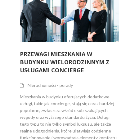
PRZEWAGI MIESZKANIA W
BUDYNKU WIELORODZINNYM Z
USŁUGAMI CONCIERGE
Nieruchomości - porady
Mieszkania w budynku oferujących dodatkowe
usługi, takie jak concierge, stają się coraz bardziej
popularne, zwłaszcza wśród osób szukających
wygody oraz wyższego standardu życia. Usługi
tego typu to nie tylko symbol luksusu, ale także
realne udogodnienia, które ułatwiają codzienne
funkcjonowanie i wprowadzają elementy komfortu