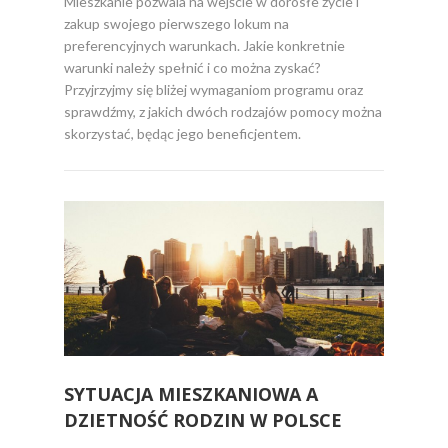
Mieszkanie pozwala na wejście w dorosłe życie i
zakup swojego pierwszego lokum na
preferencyjnych warunkach. Jakie konkretnie
warunki należy spełnić i co można zyskać?
Przyjrzyjmy się bliżej wymaganiom programu oraz
sprawdźmy, z jakich dwóch rodzajów pomocy można
skorzystać, będąc jego beneficjentem.
SYTUACJA MIESZKANIOWA A
DZIETNOŚĆ RODZIN W POLSCE