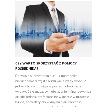
CZY WARTO SKORZYSTAĆ Z POMOCY
PROJ
POŚREDNIKA?
Projek
Decyzja o skorzystaniu z usług pośrednika
energi
nieruchomości często budzi wiele wątpliwości. Z
lub zer
jednej strony prowizja za pośrednictwo może
minimal
wydawać się znaczącym obciążeniem finansowym, z
źródeł
drugiej jednak, profesjonalne wsparcie w procesie
które 
kupna, sprzedaży czy wynajmu nieruchomości
zdolne 