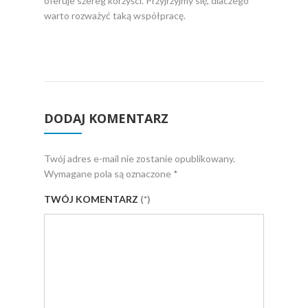
oferuje szereg korzyści. Przyjrzyjmy się, dlaczego
jaką zu
warto rozważyć taką współpracę.
energe
DODAJ KOMENTARZ
Twój adres e-mail nie zostanie opublikowany.
Wymagane pola są oznaczone
*
TWÓJ KOMENTARZ
(*)