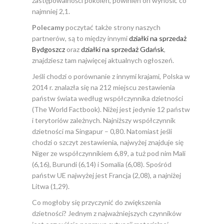
zastępowalności pokoleń, powinien on wynosić co
najmniej 2,1.
Polecamy
poczytać także strony naszych
partnerów, są to między innymi
działki na sprzedaż
Bydgoszcz
oraz
działki na sprzedaż Gdańsk
,
znajdziesz tam najwięcej aktualnych ogłoszeń.
Jeśli chodzi o porównanie z innymi krajami, Polska w
2014 r. znalazła się na 212 miejscu zestawienia
państw świata według współczynnika dzietności
(The World Factbook). Niżej jest jedynie 12 państw
i terytoriów zależnych. Najniższy współczynnik
dzietności ma Singapur – 0,80. Natomiast jeśli
chodzi o szczyt zestawienia, najwyżej znajduje się
Niger ze współczynnikiem 6,89, a tuż pod nim Mali
(6,16), Burundi (6,14) i Somalia (6,08). Spośród
państw UE najwyżej jest Francja (2,08), a najniżej
Litwa (1,29).
Co mogłoby się przyczynić do zwiększenia
dzietności? Jednym z najważniejszych czynników