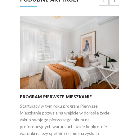
PROGRAM PIERWSZE MIESZKANIE
UWAR
DLACZ
Startujący w tym roku program Pierwsze
WIELO
Mieszkanie pozwala na wejście w dorosłe życie i
zakup swojego pierwszego lokum na
Wskaźni
preferencyjnych warunkach. Jakie konkretnie
Rate) w
warunki należy spełnić i co można zyskać?
poziom