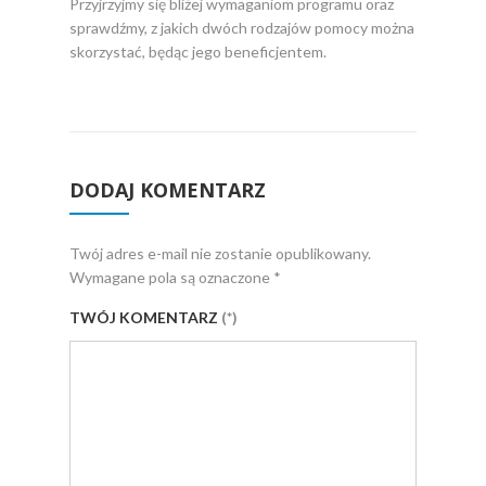
Przyjrzyjmy się bliżej wymaganiom programu oraz
początk
sprawdźmy, z jakich dwóch rodzajów pomocy można
Polskę
skorzystać, będąc jego beneficjentem.
porówna
Brytani
DODAJ KOMENTARZ
Twój adres e-mail nie zostanie opublikowany.
Wymagane pola są oznaczone
*
TWÓJ KOMENTARZ
(*)