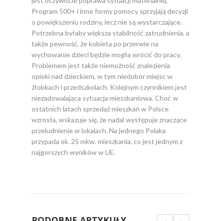
jest oczywiście poprawa sytuacji materialnej.
Program 500+ i inne formy pomocy sprzyjają decyzji
o powiększeniu rodziny, lecz nie są wystarczające.
Potrzebna byłaby większa stabilność zatrudnienia, a
także pewność, że kobieta po przerwie na
wychowanie dzieci będzie mogła wrócić do pracy.
Problemem jest także niemożność znalezienia
opieki nad dzieckiem, w tym niedobór miejsc w
żłobkach i przedszkolach. Kolejnym czynnikiem jest
niezadowalająca sytuacja mieszkaniowa. Choć w
ostatnich latach sprzedaż mieszkań w Polsce
wzrosła, wskazuje się, że nadal występuje znaczące
przeludnienie w lokalach. Na jednego Polaka
przypada ok. 25 mkw. mieszkania, co jest jednym z
najgorszych wyników w UE.
PODOBNE ARTYKUŁY