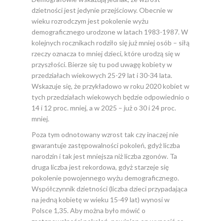
dzietności jest jedynie przejściowy. Obecnie w
wieku rozrodczym jest pokolenie wyżu
demograficznego urodzone w latach 1983-1987. W
kolejnych rocznikach rodziło się już mniej osób – siłą
rzeczy oznacza to mniej dzieci, które urodzą się w
przyszłości. Bierze się tu pod uwagę kobiety w
przedziałach wiekowych 25-29 lat i 30-34 lata.
Wskazuje się, że przykładowo w roku 2020 kobiet w
tych przedziałach wiekowych będzie odpowiednio o
14 i 12 proc. mniej, a w 2025 – już o 30 i 24 proc.
mniej.
Poza tym odnotowany wzrost tak czy inaczej nie
gwarantuje zastępowalności pokoleń, gdyż liczba
narodzin i tak jest mniejsza niż liczba zgonów. Ta
druga liczba jest rekordowa, gdyż starzeje się
pokolenie powojennego wyżu demograficznego.
Współczynnik dzietności (liczba dzieci przypadająca
na jedną kobietę w wieku 15-49 lat) wynosi w
Polsce 1,35. Aby można było mówić o