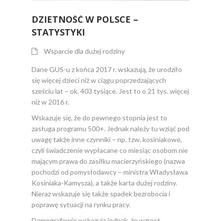
DZIETNOŚĆ W POLSCE –
STATYSTYKI
Wsparcie dla dużej rodziny
Dane GUS-u z końca 2017 r. wskazują, że urodziło
się więcej dzieci niż w ciągu poprzedzających
sześciu lat – ok. 403 tysiące. Jest to o 21 tys. więcej
niż w 2016 r.
Wskazuje się, że do pewnego stopnia jest to
zasługa programu 500+. Jednak należy tu wziąć pod
uwagę także inne czynniki – np. tzw. kosiniakowe,
czyli świadczenie wypłacane co miesiąc osobom nie
mającym prawa do zasiłku macierzyńskiego (nazwa
pochodzi od pomysłodawcy – ministra Władysława
Kosiniaka-Kamysza), a także karta dużej rodziny.
Nieraz wskazuje się także spadek bezrobocia i
poprawę sytuacji na rynku pracy.
Demografowie wskazują jednak, że wzrost